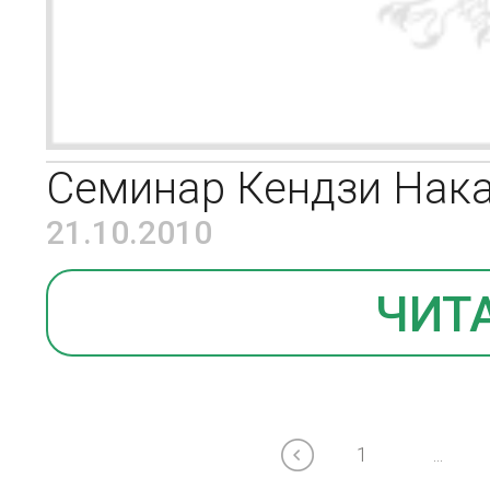
Семинар Кендзи Нака
21.10.2010
ЧИТ
1
...