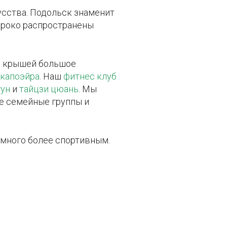
усства. Подольск знаменит
ироко распространены
й крышей большое
капоэйра
. Наш
фитнес клуб
гун
и
тайцзи цюань
. Мы
же семейные группы и
емного более спортивным.