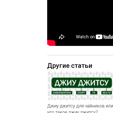
Другие статьи
Джиу джитсу для чайников ил
что такое джиу джитсу?