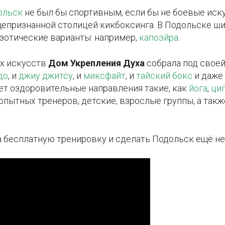
ольск
не был бы спортивным, если бы не боевые иск
щепризнанной столицей кикбоксинга. В Подольске ш
кзотические варианты: например,
капоэйра
.
х искусств
Дом Укрепления Духа
собрала под свое
до
, и
джиу джитсу
, и
миксфайт
, и
тайский бокс
и даже
ет оздоровительные направления такие, как
йога
,
ци
опытных тренеров, детские, взрослые группы, а так
а бесплатную тренировку и сделать Подольск ещё н