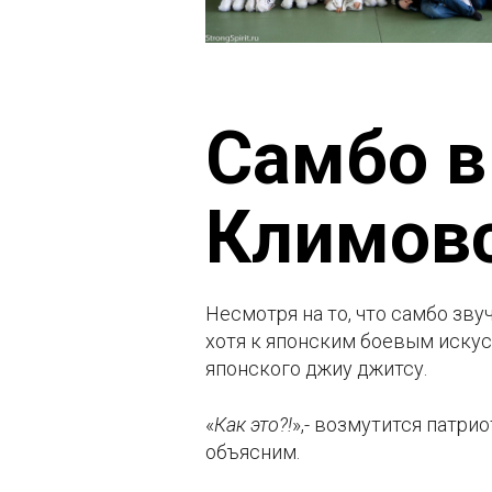
Самбо в
Климов
Несмотря на то, что самбо зву
хотя к японским боевым иску
японского джиу джитсу.
«
Как это?!
»,- возмутится патри
объясним.