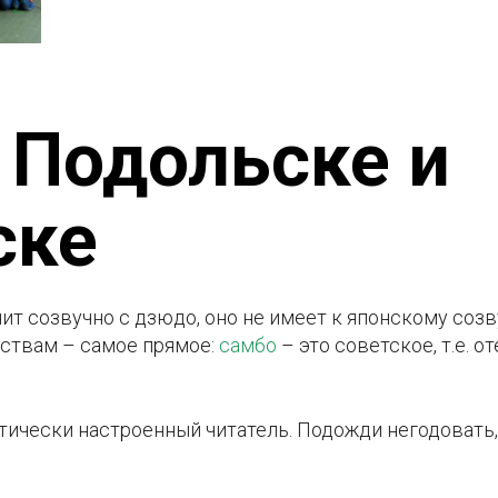
 Подольске и
ске
чит созвучно с дзюдо, оно не имеет к японскому соз
сствам – самое прямое:
самбо
– это советское, т.е. 
отически настроенный читатель. Подожди негодовать