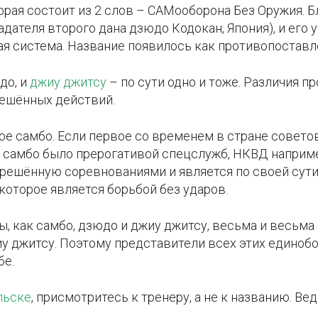
торая состоит из 2 слов – САМооборона Без Оружия. 
дателя второго дана дзюдо Кодокан, Япония), и его 
я система. Название появилось как противопоставл
до, и
джиу джитсу
– по сути одно и тоже. Различия п
решённых действий.
ое самбо. Если первое со временем в стране совето
 самбо было прерогативой спецслужб, НКВД наприме
зрешённую соревнованиями и является по своей сут
, которое является борьбой без ударов.
, как самбо, дзюдо и джиу джитсу, весьма и весьма
иу джитсу. Поэтому представители всех этих единоб
бе.
льске
, присмотритесь к тренеру, а не к названию. Ве