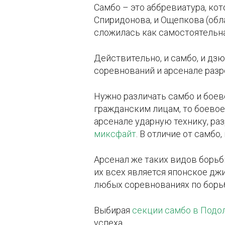
Самбо – это аббревиатура, ко
Спиридонова, и Ощепкова (обла
сложилась как самостоятельна
Действительно, и самбо, и дзю
соревнований и арсенале раз
Нужно различать самбо и боев
гражданским лицам, то боевое
арсенале ударную технику, ра
миксфайт
. В отличие от самбо
Арсенал же таких видов борьбы
их всех является японское дж
любых соревнованиях по борь
Выбирая
секции
самбо в Подо
успеха.