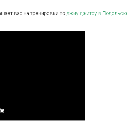
шает вас на тренировки по
джиу джитсу в Подольск