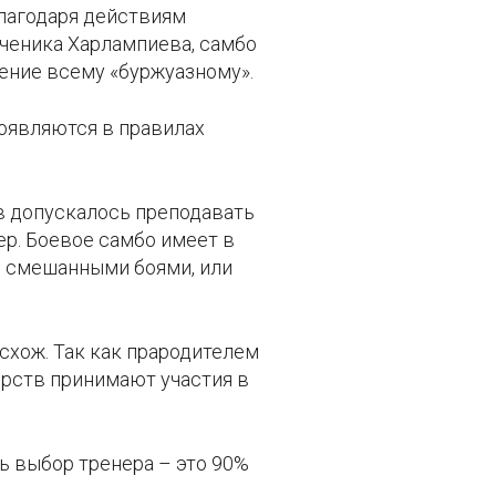
Благодаря действиям
ученика Харлампиева, самбо
ение всему «буржуазному».
роявляются в правилах
в допускалось преподавать
р. Боевое самбо имеет в
и смешанными боями, или
 схож. Так как прародителем
орств принимают участия в
дь выбор тренера – это 90%