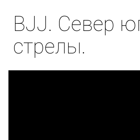
BJJ. Север ю
стрелы.