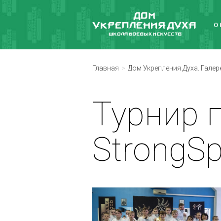
О
Главная
Дом Укрепления Духа. Галер
Турнир 
StrongSpi